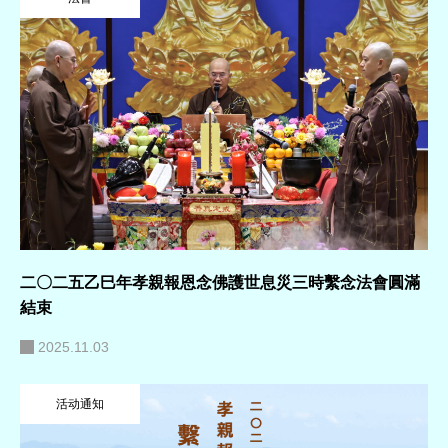
二〇二五乙巳年孝親報恩念佛護世息災三時繫念法會圓滿
結束
2025.11.03
活动通知