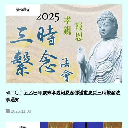
活动通知
📣二〇二五乙巳年歲末孝親報恩念佛護世息災三時繫念法
事通知
2025.11.08
法會