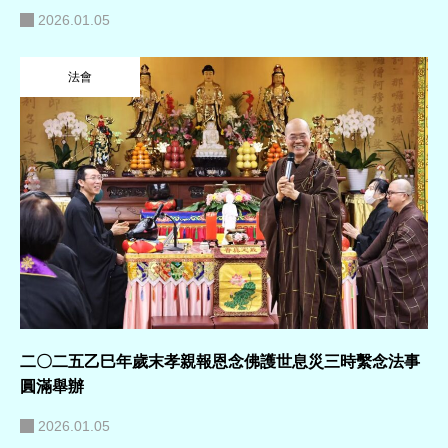
2026.01.05
法會
二〇二五乙巳年歲末孝親報恩念佛護世息災三時繫念法事
圓滿舉辦
2026.01.05