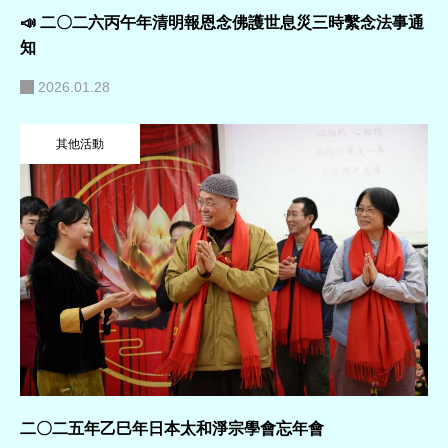
📣 二〇二六丙午年清明報恩念佛護世息災三時繫念法事通
知
2026.01.28
其他活動
二〇二五年乙巳年日本太和淨宗學會忘年會