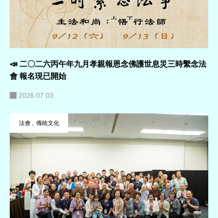
📣 二〇二六丙午年九月孝親報恩念佛護世息災三時繫念法
會 報名現已開始
2026.07.03
法會
傳統文化