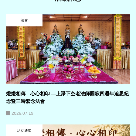
法會
燈燈相傳 心心相印 —上淨下空老法師圓寂四週年追思紀
念暨三時繫念法會
2026.07.19
活动通知