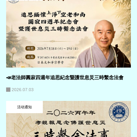
📣老法師圓寂四週年追思紀念暨護世息災三時繫念法會
2026.07.03
活动通知